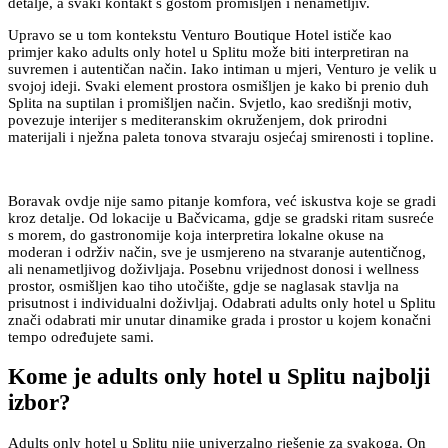
detalje, a svaki kontakt s gostom promišljen i nenametljiv.
Upravo se u tom kontekstu Venturo Boutique Hotel ističe kao
primjer kako adults only hotel u Splitu može biti interpretiran na
suvremen i autentičan način. Iako intiman u mjeri, Venturo je velik u
svojoj ideji. Svaki element prostora osmišljen je kako bi prenio duh
Splita na suptilan i promišljen način. Svjetlo, kao središnji motiv,
povezuje interijer s mediteranskim okruženjem, dok prirodni
materijali i nježna paleta tonova stvaraju osjećaj smirenosti i topline.
Boravak ovdje nije samo pitanje komfora, već iskustva koje se gradi
kroz detalje. Od lokacije u Bačvicama, gdje se gradski ritam susreće
s morem, do gastronomije koja interpretira lokalne okuse na
moderan i održiv način, sve je usmjereno na stvaranje autentičnog,
ali nenametljivog doživljaja. Posebnu vrijednost donosi i wellness
prostor, osmišljen kao tiho utočište, gdje se naglasak stavlja na
prisutnost i individualni doživljaj. Odabrati adults only hotel u Splitu
znači odabrati mir unutar dinamike grada i prostor u kojem konačni
tempo određujete sami.
Kome je adults only hotel u Splitu najbolji
izbor?
Adults only hotel u Splitu nije univerzalno rješenje za svakoga. On