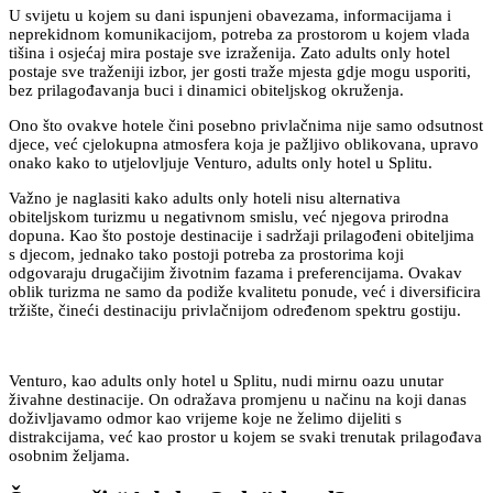
U svijetu u kojem su dani ispunjeni obavezama, informacijama i
neprekidnom komunikacijom, potreba za prostorom u kojem vlada
tišina i osjećaj mira postaje sve izraženija. Zato adults only hotel
postaje sve traženiji izbor, jer gosti traže mjesta gdje mogu usporiti,
bez prilagođavanja buci i dinamici obiteljskog okruženja.
Ono što ovakve hotele čini posebno privlačnima nije samo odsutnost
djece, već cjelokupna atmosfera koja je pažljivo oblikovana, upravo
onako kako to utjelovljuje Venturo, adults only hotel u Splitu.
Važno je naglasiti kako adults only hoteli nisu alternativa
obiteljskom turizmu u negativnom smislu, već njegova prirodna
dopuna. Kao što postoje destinacije i sadržaji prilagođeni obiteljima
s djecom, jednako tako postoji potreba za prostorima koji
odgovaraju drugačijim životnim fazama i preferencijama. Ovakav
oblik turizma ne samo da podiže kvalitetu ponude, već i diversificira
tržište, čineći destinaciju privlačnijom određenom spektru gostiju.
Venturo, kao adults only hotel u Splitu, nudi mirnu oazu unutar
živahne destinacije. On odražava promjenu u načinu na koji danas
doživljavamo odmor kao vrijeme koje ne želimo dijeliti s
distrakcijama, već kao prostor u kojem se svaki trenutak prilagođava
osobnim željama.