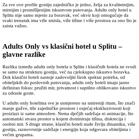
Za sve ove profile gostiju zajedničko je jedno, želja za kvalitetnijim,
mirnijim i promišljenijim iskustvom putovanja. Adults only hotel u
Splitu nije samo mjesto za boravak, već okvir koji omogućuje da
svaki trenutak ima više smisla, više tišine i više prostora za ono što je
zaista važno.
Adults Only vs klasični hotel u Splitu –
glavne razlike
Razlika između adults only hotela u Splitu i klasičnih hotela ne svodi
se samo na strukturu gostiju, već na cjelokupno iskustvo boravka.
Dok klasični hoteli nastoje zadovoljiti širok spektar potreba, od
obiteljskih do poslovnih putovanja, adults only hoteli imaju jasno
definiran fokus: pružiti mir, privatnost i suptilno oblikovano iskustvo
za odrasle goste.
U adults only hotelima sve je usmjereno na smireniji ritam, što znači
manje gužve, tiše zajedničke prostore i osjećaj ekskluzivnosti koji
proizlazi iz same atmosfere. Nema dječjih sadržaja ni animacije, što
automatski stvara prostor u kojem dominiraju tišina, diskrecija i
osobni mir. S druge strane, klasični hoteli nude življu dinamiku, više
gostiju, raznovrsnije sadržaje i energiju koja odgovara obiteljima i
većim grupama.