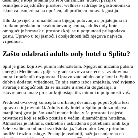
destinacije koja je sama po sebi dinamična, nudeći pažljivo
osmišljene zajedničke prostore, wellness sadržaje te gastronomska
iskustva usmjerena na opušten, ali profinjen boravak gostiju.
Bilo da je riječ o romantičnom bijegu, putovanju s prijateljima ili
kratkom predahu od svakodnevnog tempa, adults only hotel
omogućuje boravak u prostoru koji se u potpunosti prilagođava
gostu. Upravo u toj jasnoći i dosljednosti leži njegova najveća
vrijednost.
Zašto odabrati adults only hotel u Splitu?
Split je grad koji živi punim intenzitetom. Njegovim ulicama pulsira
energija Mediterana, gdje se gradska vreva susreće sa zvukovima
mora i opuštenih razgovora. Upravo zato adults only hotel u Splitu
dobiva dodatnu vrijednost. To nije samo izbor smještaja, već svjesno
stvaranje mogućnosti da se nalazite u središtu događanja, a
istovremeno imate prostor koji ostaje tih, miran i u potpunosti vaš.
Prednost ovakvog koncepta u urbanoj destinaciji poput Splita leži
upravo u toj ravnoteži. Adults only hotel u Splitu podrazumijeva
manji broj gostiju, što znači manje buke, više prostora i osjećaj
privatnosti koji se teško postiže u većim, dinamičnijim hotelima.
Atmosfera je intimna, diskretna i usklađena s potrebama onih koji
žele kvalitetan odmor bez distrakcija. Takvo okruženje prirodno
podiže i razinu usluge. Pristup je osobniji, pažnja usmjerena na