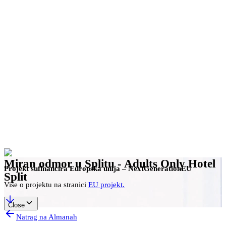
hr
Rezerviraj
Miran odmor u Splitu - Adults Only Hotel
Projekt sufinancira Europska unija – NextGenerationEU
Split
Više o projektu na stranici
EU projekt.
Close
Natrag na Almanah