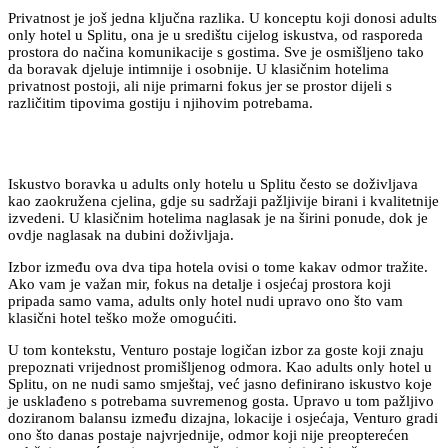
Privatnost je još jedna ključna razlika. U konceptu koji donosi adults
only hotel u Splitu, ona je u središtu cijelog iskustva, od rasporeda
prostora do načina komunikacije s gostima. Sve je osmišljeno tako
da boravak djeluje intimnije i osobnije. U klasičnim hotelima
privatnost postoji, ali nije primarni fokus jer se prostor dijeli s
različitim tipovima gostiju i njihovim potrebama.
Iskustvo boravka u adults only hotelu u Splitu često se doživljava
kao zaokružena cjelina, gdje su sadržaji pažljivije birani i kvalitetnije
izvedeni. U klasičnim hotelima naglasak je na širini ponude, dok je
ovdje naglasak na dubini doživljaja.
Izbor između ova dva tipa hotela ovisi o tome kakav odmor tražite.
Ako vam je važan mir, fokus na detalje i osjećaj prostora koji
pripada samo vama, adults only hotel nudi upravo ono što vam
klasični hotel teško može omogućiti.
U tom kontekstu, Venturo postaje logičan izbor za goste koji znaju
prepoznati vrijednost promišljenog odmora. Kao adults only hotel u
Splitu, on ne nudi samo smještaj, već jasno definirano iskustvo koje
je usklađeno s potrebama suvremenog gosta. Upravo u tom pažljivo
doziranom balansu između dizajna, lokacije i osjećaja, Venturo gradi
ono što danas postaje najvrjednije, odmor koji nije preopterećen