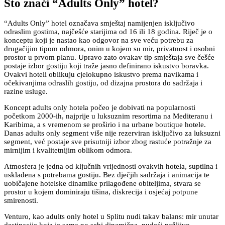
Što znači “Adults Only” hotel?
“Adults Only” hotel označava smještaj namijenjen isključivo
odraslim gostima, najčešće starijima od 16 ili 18 godina. Riječ je o
konceptu koji je nastao kao odgovor na sve veću potrebu za
drugačijim tipom odmora, onim u kojem su mir, privatnost i osobni
prostor u prvom planu. Upravo zato ovakav tip smještaja sve češće
postaje izbor gostiju koji traže jasno definirano iskustvo boravka.
Ovakvi hoteli oblikuju cjelokupno iskustvo prema navikama i
očekivanjima odraslih gostiju, od dizajna prostora do sadržaja i
razine usluge.
Koncept adults only hotela počeo je dobivati na popularnosti
početkom 2000-ih, najprije u luksuznim resortima na Mediteranu i
Karibima, a s vremenom se proširio i na urbane boutique hotele.
Danas adults only segment više nije rezerviran isključivo za luksuzni
segment, već postaje sve prisutniji izbor zbog rastuće potražnje za
mirnijim i kvalitetnijim oblikom odmora.
Atmosfera je jedna od ključnih vrijednosti ovakvih hotela, suptilna i
usklađena s potrebama gostiju. Bez dječjih sadržaja i animacija te
uobičajene hotelske dinamike prilagođene obiteljima, stvara se
prostor u kojem dominiraju tišina, diskrecija i osjećaj potpune
smirenosti.
Venturo, kao adults only hotel u Splitu nudi takav balans: mir unutar