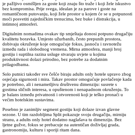
je pažljivo osmišljen za goste koji znaju što traže i koji žele iskustvo
bez kompromisa. Prije svega, idealan je za parove i goste na
romantičnom putovanju, koji žele prostor u kojem će se u potpunosti
moći posvetiti zajedničkim trenucima, bez buke i distrakcija, u
intimnoj atmosferi.
Digitalnim nomadima ovakav tip smještaja donosi potpuno drugačiju
kvalitetu boravka. Umjesto užurbanih, često prepunih prostora,
dobivaju okruženje koje omogućuje fokus, jasnoću i ravnotežu
između rada i slobodnog vremena. Mirna atmosfera, manji broj
gostiju i suptilna razina usluge stvaraju uvjete u kojima
produktivnost dolazi prirodno, bez potrebe za dodatnim
prilagodbama.
Solo putnici također sve češće biraju adults only hotele upravo zbog
osjećaja sigurnosti i mira. Takav prostor omogućuje povlačenje kada
je potrebno, ali i nenametljivu društvenu dimenziju: susrete s
gostima sličnih interesa, u opuštenom i nenapadnom okruženju. To
je balans između privatnosti i otvorenosti koji je teško pronaći u
većim hotelskim sustavima.
Posebno je zanimljiv segment gostiju koji dolaze izvan glavne
sezone. U tim razdobljima Split pokazuje svoju drugačiju, mirniju
stranu, a adults only hotel dodatno naglašava tu dimenziju. Bez
ljetne gužve, fokus se prebacuje na autentičan doživljaj grada,
gastronomiju, kulturu i sporiji ritam dana.