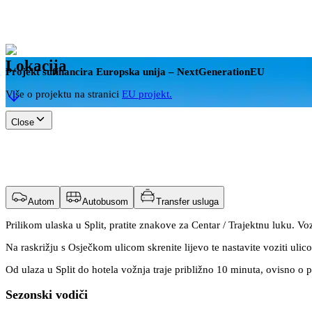
Lokacija
Projekt sufinancira Europska unija – NextGenerationEU
Više o projektu na stranici
EU projekt.
Close
Autom
Autobusom
Transfer usluga
Prilikom ulaska u Split, pratite znakove za Centar / Trajektnu luku. 
Na raskrižju s Osječkom ulicom skrenite lijevo te nastavite voziti ulic
Od ulaza u Split do hotela vožnja traje približno 10 minuta, ovisno o 
Sezonski vodiči