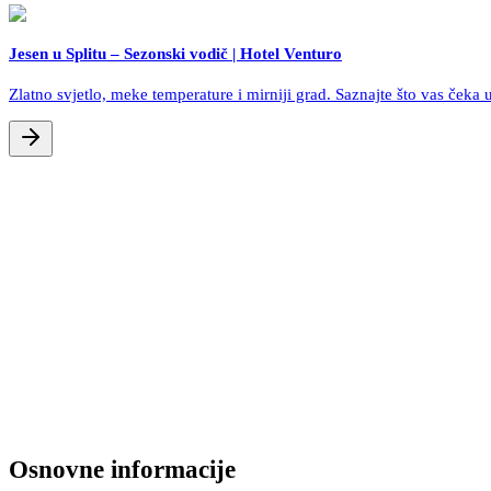
Jesen u Splitu – Sezonski vodič | Hotel Venturo
Zlatno svjetlo, meke temperature i mirniji grad. Saznajte što vas čeka u
Osnovne informacije