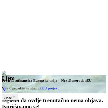
hr
Rezerviraj
Ljeto
Projekt sufinancira Europska unija – NextGenerationEU
Više o projektu na stranici
EU projekt.
Close
Izgleda da ovdje trenutačno nema objava.
Ispričavamo se!