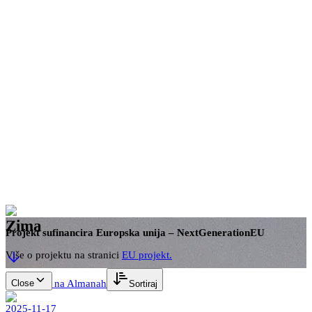
hr
Rezerviraj
Zima
Projekt sufinancira Europska unija – NextGenerationEU
Više o projektu na stranici
EU projekt.
Close
Natrag na Almanah
Sortiraj
2025-11-17