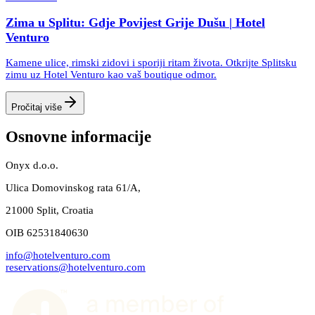
Zima u Splitu: Gdje Povijest Grije Dušu | Hotel
Venturo
Kamene ulice, rimski zidovi i sporiji ritam života. Otkrijte Splitsku
zimu uz Hotel Venturo kao vaš boutique odmor.
Pročitaj više
Osnovne informacije
Onyx d.o.o.
Ulica Domovinskog rata 61/A,
21000 Split, Croatia
OIB 62531840630
info@hotelventuro.com
reservations@hotelventuro.com