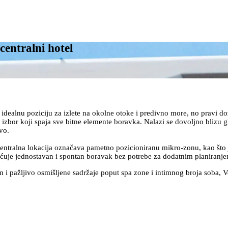
centralni hotel
 idealnu poziciju za izlete na okolne otoke i predivno more, no pravi doži
izbor koji spaja sve bitne elemente boravka. Nalazi se dovoljno blizu gl
vo.
u centralna lokacija označava pametno pozicioniranu mikro-zonu, kao št
gućuje jednostavan i spontan boravak bez potrebe za dodatnim planiranj
 pažljivo osmišljene sadržaje poput spa zone i intimnog broja soba, Ven