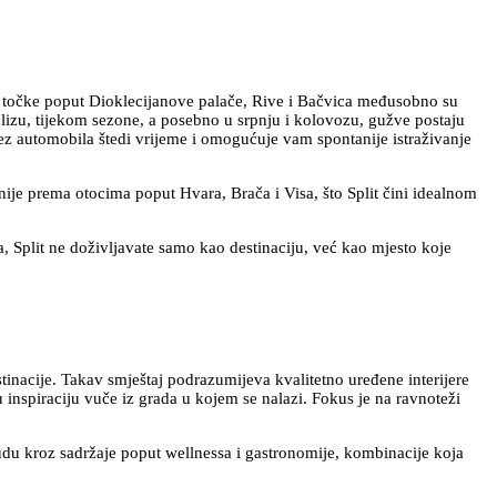
ke točke poput Dioklecijanove palače, Rive i Bačvica međusobno su
blizu, tijekom sezone, a posebno u srpnju i kolovozu, gužve postaju
bez automobila štedi vrijeme i omogućuje vam spontanije istraživanje
nije prema otocima poput Hvara, Brača i Visa, što Split čini idealnom
, Split ne doživljavate samo kao destinaciju, već kao mjesto koje
inacije. Takav smještaj podrazumijeva kvalitetno uređene interijere
inspiraciju vuče iz grada u kojem se nalazi. Fokus je na ravnoteži
nudu kroz sadržaje poput wellnessa i gastronomije, kombinacije koja