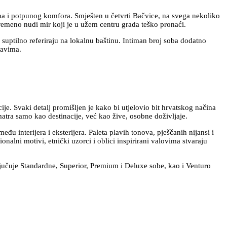
jna i potpunog komfora. Smješten u četvrti Bačvice, na svega nekoliko
remeno nudi mir koji je u užem centru grada teško pronaći.
suptilno referiraju na lokalnu baštinu. Intiman broj soba dodatno
tavima.
ije. Svaki detalj promišljen je kako bi utjelovio bit hrvatskog načina
omatra samo kao destinacije, već kao žive, osobne doživljaje.
đu interijera i eksterijera. Paleta plavih tonova, pješčanih nijansi i
onalni motivi, etnički uzorci i oblici inspirirani valovima stvaraju
ljučuje Standardne, Superior, Premium i Deluxe sobe, kao i Venturo