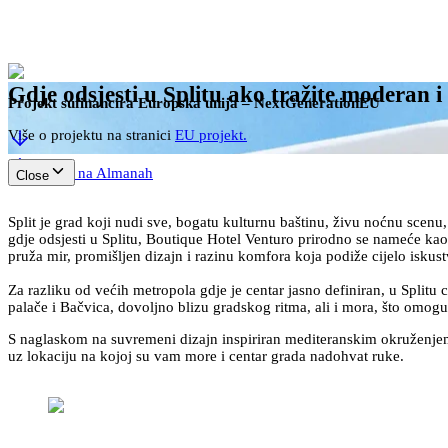
Gdje odsjesti u Splitu ako tražite moderan i 
Projekt sufinancira Europska unija – NextGenerationEU
Više o projektu na stranici
EU projekt.
Natrag na Almanah
Close
Split je grad koji nudi sve, bogatu kulturnu baštinu, živu noćnu scenu,
gdje odsjesti u Splitu, Boutique Hotel Venturo prirodno se nameće kao 
pruža mir, promišljen dizajn i razinu komfora koja podiže cijelo iskust
Za razliku od većih metropola gdje je centar jasno definiran, u Split
palače i Bačvica, dovoljno blizu gradskog ritma, ali i mora, što omo
S naglaskom na suvremeni dizajn inspiriran mediteranskim okruženjem i
uz lokaciju na kojoj su vam more i centar grada nadohvat ruke.