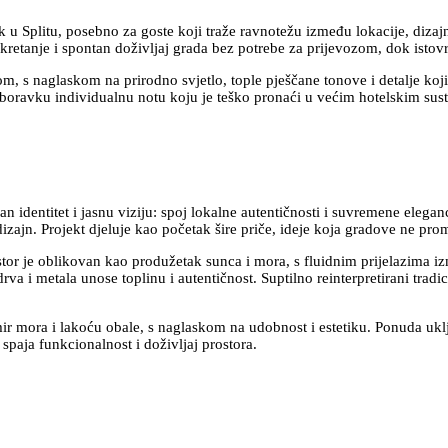
k u Splitu, posebno za goste koji traže ravnotežu između lokacije, diza
kretanje i spontan doživljaj grada bez potrebe za prijevozom, dok istov
, s naglaskom na prirodno svjetlo, tople pješčane tonove i detalje koji 
m boravku individualnu notu koju je teško pronaći u većim hotelskim sus
identitet i jasnu viziju: spoj lokalne autentičnosti i suvremene eleganc
 dizajn. Projekt djeluje kao početak šire priče, ideje koja gradove ne pr
stor je oblikovan kao produžetak sunca i mora, s fluidnim prijelazima izme
va i metala unose toplinu i autentičnost. Suptilno reinterpretirani tradici
mir mora i lakoću obale, s naglaskom na udobnost i estetiku. Ponuda uk
paja funkcionalnost i doživljaj prostora.