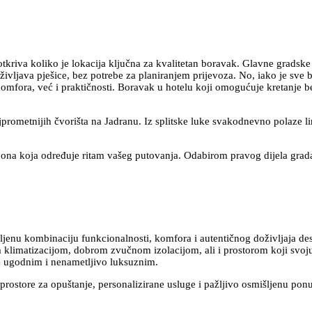
 otkriva koliko je lokacija ključna za kvalitetan boravak. Glavne grads
ivljava pješice, bez potrebe za planiranjem prijevoza. No, iako je sve 
komfora, već i praktičnosti. Boravak u hotelu koji omogućuje kretanje 
jprometnijih čvorišta na Jadranu. Iz splitske luke svakodnevno polaze li
ć ona koja određuje ritam vašeg putovanja. Odabirom pravog dijela grada
jenu kombinaciju funkcionalnosti, komfora i autentičnog doživljaja dest
klimatizacijom, dobrom zvučnom izolacijom, ali i prostorom koji svoju 
ine ugodnim i nenametljivo luksuznim.
 prostore za opuštanje, personalizirane usluge i pažljivo osmišljenu po