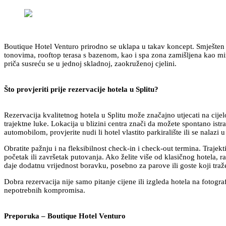
Boutique Hotel Venturo prirodno se uklapa u takav koncept. Smješten u 
tonovima, rooftop terasa s bazenom, kao i spa zona zamišljena kao mi
priča susreću se u jednoj skladnoj, zaokruženoj cjelini.
Što provjeriti prije rezervacije hotela u Splitu?
Rezervacija kvalitetnog hotela u Splitu može značajno utjecati na cijel
trajektne luke. Lokacija u blizini centra znači da možete spontano istra
automobilom, provjerite nudi li hotel vlastito parkiralište ili se nala
Obratite pažnju i na fleksibilnost check-in i check-out termina. Traje
početak ili završetak putovanja. Ako želite više od klasičnog hotela, r
daje dodatnu vrijednost boravku, posebno za parove ili goste koji traž
Dobra rezervacija nije samo pitanje cijene ili izgleda hotela na fotogr
nepotrebnih kompromisa.
Preporuka – Boutique Hotel Venturo