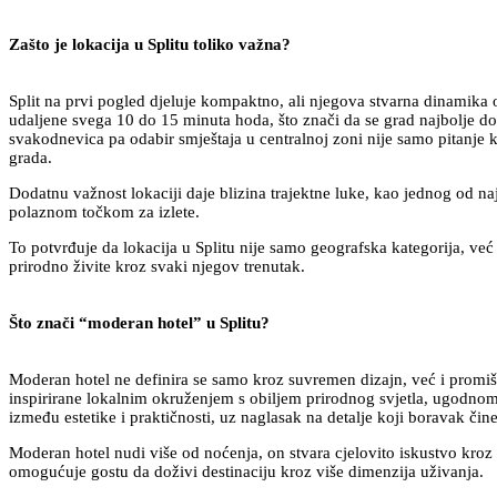
Zašto je lokacija u Splitu toliko važna?
Split na prvi pogled djeluje kompaktno, ali njegova stvarna dinamika
udaljene svega 10 do 15 minuta hoda, što znači da se grad najbolje dož
svakodnevica pa odabir smještaja u centralnoj zoni nije samo pitanje 
grada.
Dodatnu važnost lokaciji daje blizina trajektne luke, kao jednog od na
polaznom točkom za izlete.
To potvrđuje da lokacija u Splitu nije samo geografska kategorija, ve
prirodno živite kroz svaki njegov trenutak.
Što znači “moderan hotel” u Splitu?
Moderan hotel ne definira se samo kroz suvremen dizajn, već i promišl
inspirirane lokalnim okruženjem s obiljem prirodnog svjetla, ugodnom 
između estetike i praktičnosti, uz naglasak na detalje koji boravak č
Moderan hotel nudi više od noćenja, on stvara cjelovito iskustvo kroz
omogućuje gostu da doživi destinaciju kroz više dimenzija uživanja.