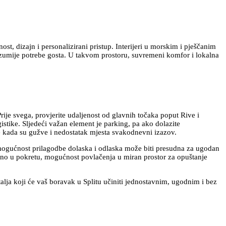
t, dizajn i personalizirani pristup. Interijeri u morskim i pješčanim
azumije potrebe gosta. U takvom prostoru, suvremeni komfor i lokalna
Prije svega, provjerite udaljenost od glavnih točaka poput Rive i
gistike. Sljedeći važan element je parking, pa ako dolazite
zone kada su gužve i nedostatak mjesta svakodnevni izazov.
pa mogućnost prilagodbe dolaska i odlaska može biti presudna za ugodan
stalno u pokretu, mogućnost povlačenja u miran prostor za opuštanje
etalja koji će vaš boravak u Splitu učiniti jednostavnim, ugodnim i bez