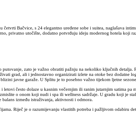
četvrti Bačvice, s 24 elegantno uređene sobe i suitea, naglašava intimnos
rno, privatno utočište, dodatno potvrđuju ideju modernog hotela koji r
o putovanje, zato je važno obratiti pažnju na nekoliko ključnih detalja. 
živati grad, ali i jednostavno organizirati izlete na otoke bez dodatne lo
zi u blizini javne garaže. U Splitu je to posebno važno tijekom ljetne se
kti i letovi često dolaze u kasnim večernjim ili ranim jutarnjim satima 
azmislite o onom koji nudi i spa ili wellness sadržaje. U gradu koji je 
e balans između istraživanja, aktivnosti i odmora.
afijama. Riječ je o razumijevanju vlastitih potreba i pažljivom odabiru d