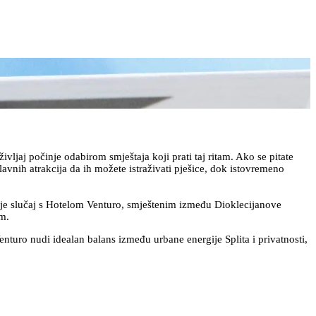
vljaj počinje odabirom smještaja koji prati taj ritam. Ako se pitate
avnih atrakcija da ih možete istraživati pješice, dok istovremeno
o je slučaj s Hotelom Venturo, smještenim između Dioklecijanove
em.
turo nudi idealan balans između urbane energije Splita i privatnosti,