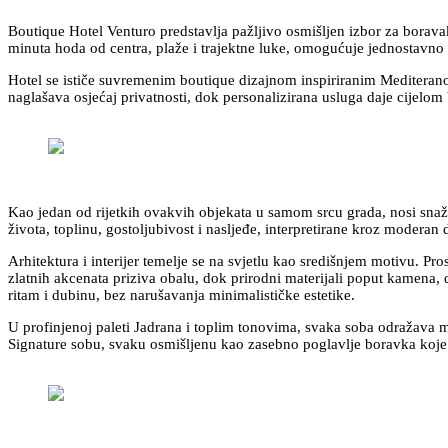
Boutique Hotel Venturo predstavlja pažljivo osmišljen izbor za borava
minuta hoda od centra, plaže i trajektne luke, omogućuje jednostavno 
Hotel se ističe suvremenim boutique dizajnom inspiriranim Mediteranom
naglašava osjećaj privatnosti, dok personalizirana usluga daje cijelo
Kao jedan od rijetkih ovakvih objekata u samom srcu grada, nosi snažan 
života, toplinu, gostoljubivost i nasljeđe, interpretirane kroz moderan
Arhitektura i interijer temelje se na svjetlu kao središnjem motivu. Pro
zlatnih akcenata priziva obalu, dok prirodni materijali poput kamena, dr
ritam i dubinu, bez narušavanja minimalističke estetike.
U profinjenoj paleti Jadrana i toplim tonovima, svaka soba odražava 
Signature sobu, svaku osmišljenu kao zasebno poglavlje boravka koje s